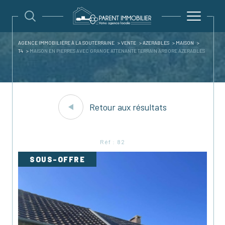
AGENCE IMMOBILIÈRE À LA SOUTERRAINE
VENTE
AZERABLES
MAISON
T4
MAISON EN PIERRES AVEC GRANGE ATTENANTE TERRAIN ARBORE AZERABLES
Retour aux résultats
Réf : 82
SOUS-OFFRE