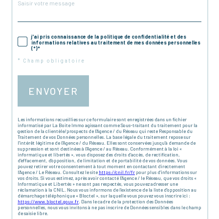
j'ai pris connaissance de la politique de confidentialité et des
informations relatives au traitement de mes données personnelles
(*)*
* Champ obligatoire
ENVOYER
Les informations recueillies sur ce formulaire sont enregistrées dans un fichier
informatisé par La Boite Immo agissant comme Sous-traitant du traitement pour la
gestion de la clientèle/prospects de l'Agence / du Réseau qui reste Responsable du
Traitement de vos Données personnelles. La base légale du traitement repose sur
l'intérêt légitime de l'Agence / du Réseau. Elles sont conservées jusqu'à demande de
suppression et sont destinées à l'Agence / au Réseau. Conformément à la loi «
informatique et libertés », vous disposez des droits d’accès, de rectification,
d’effacement, d’opposition, de limitation et de portabilité de vos données. Vous
pouvez retirer votre consentement à tout moment en contactant directement
l’Agence / Le Réseau. Consultez le site
https://cnil.fr/fr
pour plus d’informations sur
vos droits. Si vous estimez, après avoir contacté l'Agence / le Réseau, que vos droits «
Informatique et Libertés » ne sont pas respectés, vous pouvez adresser une
réclamation à la CNIL. Nous vous informons de l’existence de la liste d'opposition au
démarchage téléphonique « Bloctel », sur laquelle vous pouvez vous inscrire ici :
https://www.bloctel.gouv.fr
. Dans le cadre de la protection des Données
personnelles, nous vous invitons à ne pas inscrire de Données sensibles dans le champ
de saisie libre.