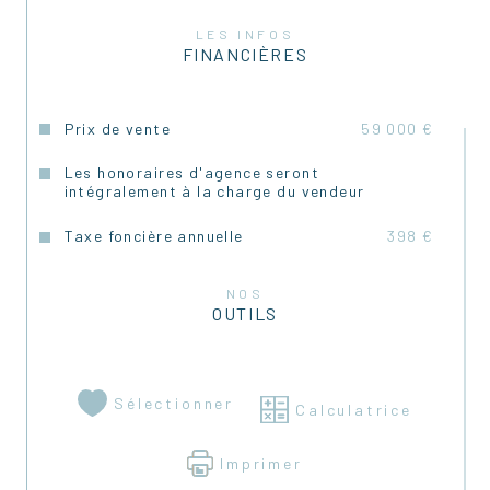
Poêle à bois et radiateurs électriques.
LES INFOS
FINANCIÈRES
Les plus du bien :
Environnement calme à la campagne.
Prix de vente
59 000 €
Maison en pierre pleine de charme.
Dépendances et fort potentiel d’évolution.
Les honoraires d'agence seront
Proximité de La Souterraine et de ses 
intégralement à la charge du vendeur
commodités.
Taxe foncière annuelle
398 €
NOS
DPE : F
OUTILS
GES : C
Contactez votre agence immobilière locale :
PARENT IMMOBILIER
Sélectionner
Calculatrice
06 11 77 86 55
contact@parent-immobilier.fr
Imprimer