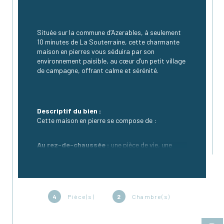
Située sur la commune d’Azerables, à seulement 
10 minutes de La Souterraine, cette charmante 
maison en pierres vous séduira par son 
environnement paisible, au cœur d’un petit village 
de campagne, offrant calme et sérénité.
Descriptif du bien :
Cette maison en pierre se compose de :
Au rez-de-chaussée :
 une pièce de vie, une 
cuisine, un cellier, une salle d’eau et un WC.
À l’étage :
 deux chambres.
4
Pièce(s)
2
Chambre(s)
Vous bénéficierez également d’une 
seconde 
petite maison attenante d’environ 26m² au 
sol
, offrant un beau potentiel d’aménagement 