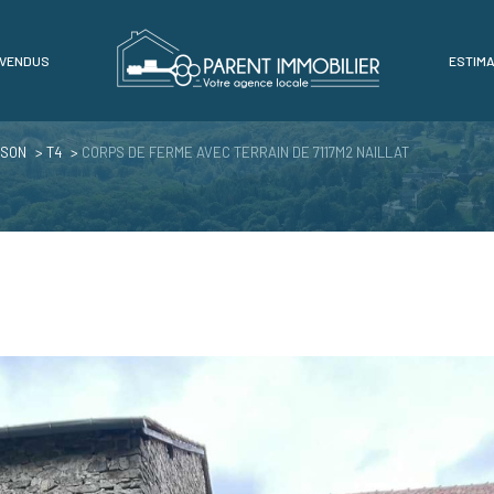
 VENDUS
ESTIMA
Voir les
1
annonces
ISON
T4
CORPS DE FERME AVEC TERRAIN DE 7117M2 NAILLAT
imer
1
LOCALISATION
BUDGET
4 Pièces