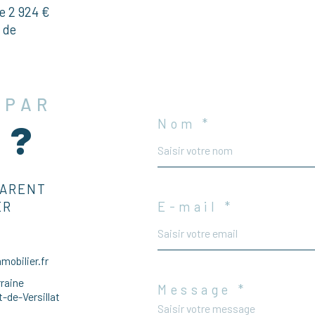
e 2 924 €
x de
 PAR
Nom *
 ?
PARENT
ER
E-mail *
obilier.fr
rraine
Message *
-de-Versillat