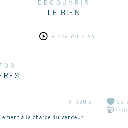
DÉCOUVRIR
Taxe
Le t
LE BIEN
pour
Vidéo du bien
Ce t
ravi
cam
NFOS
DPE 
ÈRES
GES 
Cont
Sél
61 050 €
PAR
Imp
06 1
cont
alement à la charge du vendeur