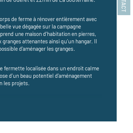
CONTACT
ge
orps de ferme à rénover entièrement avec 
belle vue dégagée sur la campagne 
de salle de bains
rend une maison d’habitation en pierres, 
 granges attenantes ainsi qu’un hangar. Il 
osition
possible d’aménager les granges.
e fermette localisée dans un endroit calme 
ose d’un beau potentiel d’aménagement 
n les projets.
aison se compose d’une pièce de vie, d’une 
ine, d’une salle de bains, de 3 chambres 
i que d’un WC.