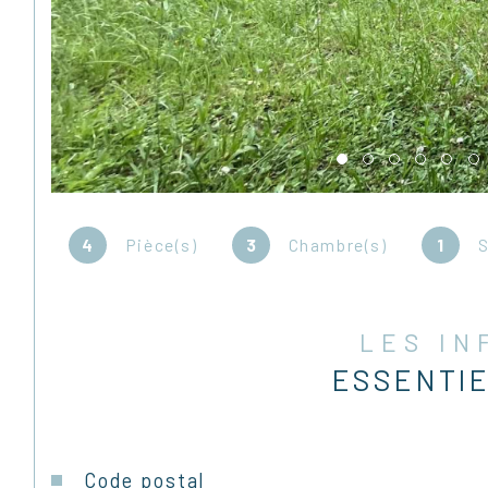
4
Pièce(s)
3
Chambre(s)
1
S
LES I
ESSENTI
Caractéristiques
Valeurs
Code postal