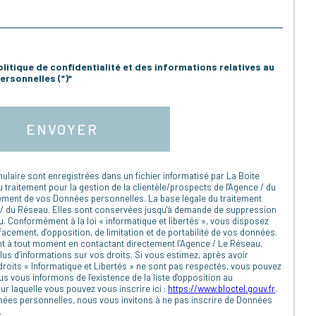
olitique de confidentialité et des informations relatives au
rsonnelles (*)*
ENVOYER
mulaire sont enregistrées dans un fichier informatisé par La Boite
raitement pour la gestion de la clientèle/prospects de l'Agence / du
ement de vos Données personnelles. La base légale du traitement
nce / du Réseau. Elles sont conservées jusqu'à demande de suppression
u. Conformément à la loi « informatique et libertés », vous disposez
ffacement, d’opposition, de limitation et de portabilité de vos données.
t à tout moment en contactant directement l’Agence / Le Réseau.
us d’informations sur vos droits. Si vous estimez, après avoir
droits « Informatique et Libertés » ne sont pas respectés, vous pouvez
s vous informons de l’existence de la liste d'opposition au
r laquelle vous pouvez vous inscrire ici :
https://www.bloctel.gouv.fr
.
nées personnelles, nous vous invitons à ne pas inscrire de Données
.