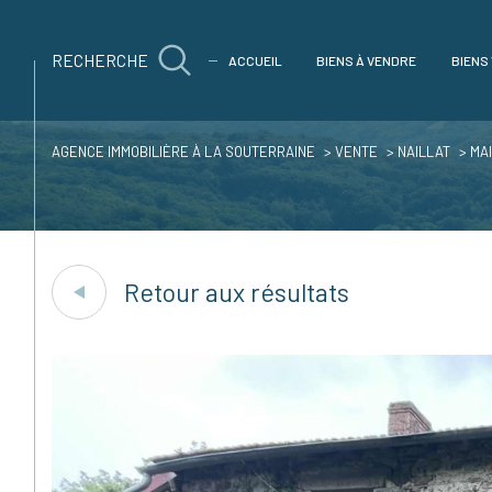
RECHERCHE
ACCUEIL
BIENS À VENDRE
BIENS
AGENCE IMMOBILIÈRE À LA SOUTERRAINE
VENTE
NAILLAT
MA
Acheter
Est
1
TYPE DE BIEN
de l'ancien
Retour aux résultats
Maison
23800 - Naillat