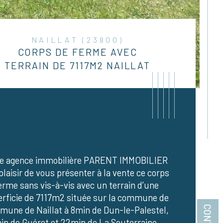
NAILLAT (23800)
CORPS DE FERME AVEC
TERRAIN DE 7117M2 NAILLAT
re agence immobilière PARENT IMMOBILIER 
 plaisir de vous présenter à la vente ce corps 
erme sans vis-à-vis avec un terrain d’une 
rficie de 7117m2 située sur la commune de 
une de Naillat à 8min de Dun-le-Palestel, 
istiques
Valeurs
bre de pièces
n de Guéret et 22min de La Souterraine.