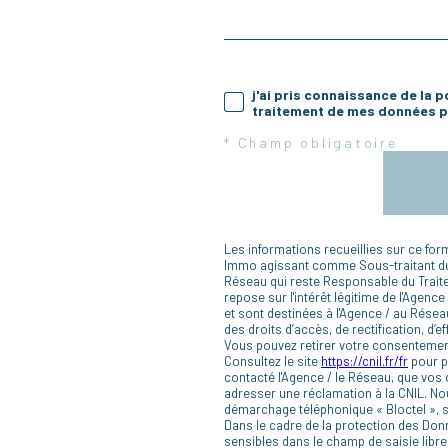
j'ai pris connaissance de la p
traitement de mes données pe
* Champ obligatoire
Les informations recueillies sur ce for
Immo agissant comme Sous-traitant du t
Réseau qui reste Responsable du Trait
repose sur l'intérêt légitime de l'Age
et sont destinées à l'Agence / au Résea
des droits d’accès, de rectification, d’e
Vous pouvez retirer votre consentemen
Consultez le site
https://cnil.fr/fr
pour pl
contacté l'Agence / le Réseau, que vos 
adresser une réclamation à la CNIL. Nou
démarchage téléphonique « Bloctel », su
Dans le cadre de la protection des Don
sensibles dans le champ de saisie libre