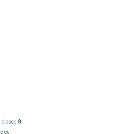
 classe G
e ce