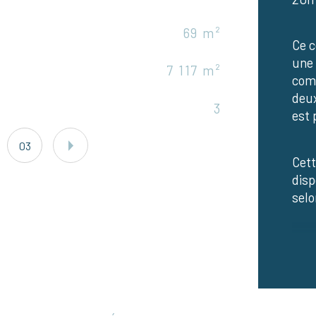
69 m²
Eta
Ce c
une 
7 117 m²
Nb 
comp
deux
3
Exp
est 
03
Cett
disp
selo
La m
cuis
ains