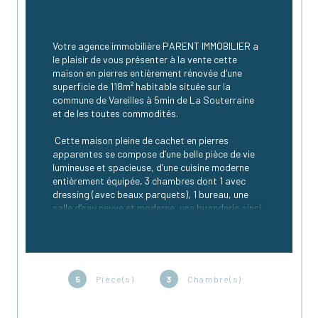
Votre agence immobilière PARENT IMMOBILIER a 
le plaisir de vous présenter à la vente cette 
maison en pierres entièrement rénovée d’une 
superficie de 118m² habitable située sur la 
commune de Vareilles à 5min de La Souterraine 
et de les toutes commodités.
 Cette maison pleine de cachet en pierres 
apparentes se compose d’une belle pièce de vie 
lumineuse et spacieuse, d’une cuisine moderne 
entièrement équipée, 3 chambres dont 1 avec 
dressing (avec beaux parquets), 1 bureau, une 
salle d’eau neuve et moderne, une buanderie ainsi 
que 2 WC.
Ce bien est relié au tout à l’égout.
 Cette propriété dispose de dépendances.
5
Pièce(s)
3
Chambre(s)
 Fenêtres en double vitrage PVC et volets 
solaires.
 Chauffage : Pompe à chaleur et insert à bois.