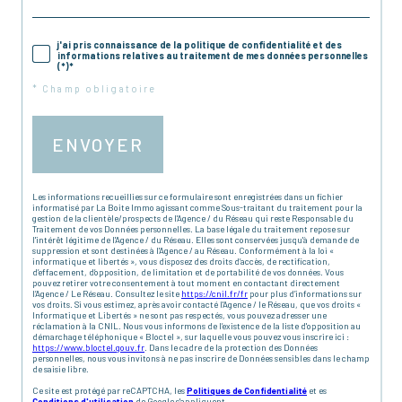
j'ai pris connaissance de la politique de confidentialité et des
informations relatives au traitement de mes données personnelles
(*)*
* Champ obligatoire
ENVOYER
Les informations recueillies sur ce formulaire sont enregistrées dans un fichier
informatisé par La Boite Immo agissant comme Sous-traitant du traitement pour la
gestion de la clientèle/prospects de l'Agence / du Réseau qui reste Responsable du
Traitement de vos Données personnelles. La base légale du traitement repose sur
l'intérêt légitime de l'Agence / du Réseau. Elles sont conservées jusqu'à demande de
suppression et sont destinées à l'Agence / au Réseau. Conformément à la loi «
informatique et libertés », vous disposez des droits d’accès, de rectification,
d’effacement, d’opposition, de limitation et de portabilité de vos données. Vous
pouvez retirer votre consentement à tout moment en contactant directement
l’Agence / Le Réseau. Consultez le site
https://cnil.fr/fr
pour plus d’informations sur
vos droits. Si vous estimez, après avoir contacté l'Agence / le Réseau, que vos droits «
Informatique et Libertés » ne sont pas respectés, vous pouvez adresser une
réclamation à la CNIL. Nous vous informons de l’existence de la liste d'opposition au
démarchage téléphonique « Bloctel », sur laquelle vous pouvez vous inscrire ici :
https://www.bloctel.gouv.fr
. Dans le cadre de la protection des Données
personnelles, nous vous invitons à ne pas inscrire de Données sensibles dans le champ
de saisie libre.
Ce site est protégé par reCAPTCHA, les
Politiques de Confidentialité
et es
Conditions d'utilisation
de Google s'appliquent.