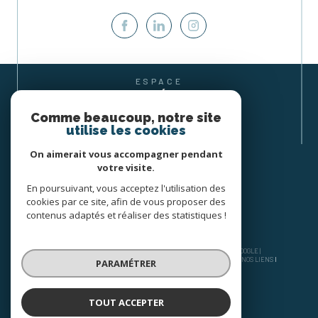
ESPACE
PROPRIÉTAIRE
SE CONNECTER
Comme beaucoup, notre site
utilise les cookies
On aimerait vous accompagner pendant
votre visite.
En poursuivant, vous acceptez l'utilisation des
cookies par ce site, afin de vous proposer des
contenus adaptés et réaliser des statistiques !
© 2026 | TOUS DROITS RÉSERVÉS | TRADUCTION POWERED BY GOOGLE |
NOS HONORAIRES
PLAN DU SITE
MENTIONS LÉGALES
ADMIN
NOS LIENS
PARAMÉTRER
POLITIQUE RGPD
COOKIES
TOUT ACCEPTER