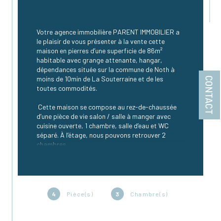
Votre agence immobilière PARENT IMMOBILIER a 
le plaisir de vous présenter à la vente cette 
maison en pierres d’une superficie de 86m² 
habitable avec grange attenante, hangar, 
dépendances située sur la commune de Noth à 
moins de 10min de La Souterraine et de les 
CONTACT
toutes commodités.
 Cette maison se compose au rez-de-chaussée 
d’une pièce de vie salon / salle à manger avec 
cuisine ouverte, 1 chambre, salle d’eau et WC 
séparé. À l’étage, nous pouvons retrouver 2 
chambres.
Ce bien est relié au tout à l’égout.
 Cette propriété dispose d’une belle grange 
attenante à la maison avec un accès intérieur 
4
Pièce(s)
3
Chambre(s)
offrant plusieurs possibilités. On retrouve 
également un hangar et 2 autres dépendances.
 La taxe foncière est de 471€.