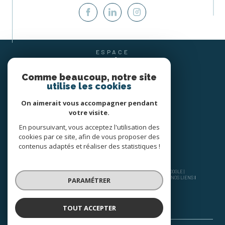
ESPACE
PROPRIÉTAIRE
SE CONNECTER
Comme beaucoup, notre site
utilise les cookies
On aimerait vous accompagner pendant
votre visite.
En poursuivant, vous acceptez l'utilisation des
cookies par ce site, afin de vous proposer des
contenus adaptés et réaliser des statistiques !
© 2026 | TOUS DROITS RÉSERVÉS | TRADUCTION POWERED BY GOOGLE |
NOS HONORAIRES
PLAN DU SITE
MENTIONS LÉGALES
ADMIN
NOS LIENS
PARAMÉTRER
POLITIQUE RGPD
COOKIES
TOUT ACCEPTER