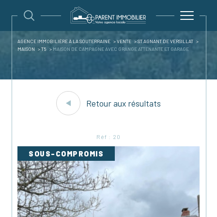
AGENCE IMMOBILIÈRE À LA SOUTERRAINE
VENTE
ST AGNANT DE VERSILLAT
MAISON
T5
MAISON DE CAMPAGNE AVEC GRANGE ATTENANTE ET GARAGE
Retour aux résultats
Réf : 20
SOUS-COMPROMIS