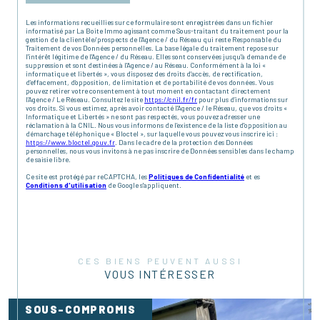
Les informations recueillies sur ce formulaire sont enregistrées dans un fichier
informatisé par La Boite Immo agissant comme Sous-traitant du traitement pour la
gestion de la clientèle/prospects de l'Agence / du Réseau qui reste Responsable du
Traitement de vos Données personnelles. La base légale du traitement repose sur
l'intérêt légitime de l'Agence / du Réseau. Elles sont conservées jusqu'à demande de
suppression et sont destinées à l'Agence / au Réseau. Conformément à la loi «
informatique et libertés », vous disposez des droits d’accès, de rectification,
d’effacement, d’opposition, de limitation et de portabilité de vos données. Vous
pouvez retirer votre consentement à tout moment en contactant directement
l’Agence / Le Réseau. Consultez le site
https://cnil.fr/fr
pour plus d’informations sur
vos droits. Si vous estimez, après avoir contacté l'Agence / le Réseau, que vos droits «
Informatique et Libertés » ne sont pas respectés, vous pouvez adresser une
réclamation à la CNIL. Nous vous informons de l’existence de la liste d'opposition au
démarchage téléphonique « Bloctel », sur laquelle vous pouvez vous inscrire ici :
https://www.bloctel.gouv.fr
. Dans le cadre de la protection des Données
personnelles, nous vous invitons à ne pas inscrire de Données sensibles dans le champ
de saisie libre.
Ce site est protégé par reCAPTCHA, les
Politiques de Confidentialité
et es
Conditions d'utilisation
de Google s'appliquent.
CES BIENS PEUVENT AUSSI
VOUS INTÉRESSER
SOUS-COMPROMIS