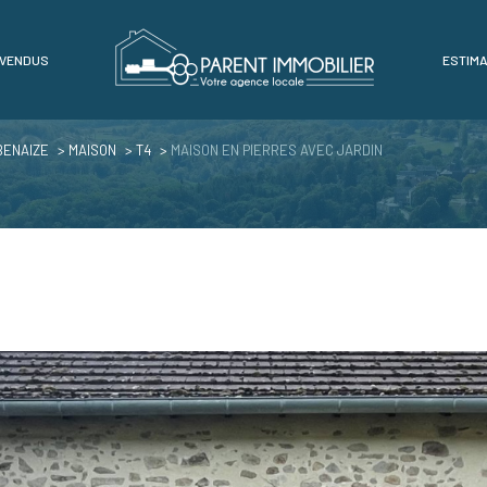
 VENDUS
ESTIMA
Voir les
1
annonces
BENAIZE
MAISON
T4
MAISON EN PIERRES AVEC JARDIN
imer
1
LOCALISATION
BUDGET
naize
4 Pièces