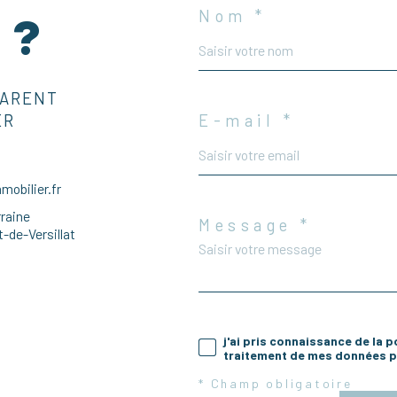
Nom *
 ?
PARENT
ER
E-mail *
obilier.fr
rraine
Message *
-de-Versillat
j'ai pris connaissance de la p
traitement de mes données pe
* Champ obligatoire