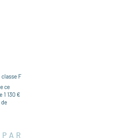
 classe F
e ce
e 1 130 €
x de
 PAR