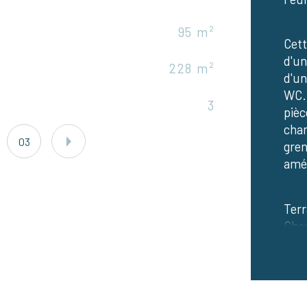
95 m²
Eta
Cett
d'un
228 m²
Nb 
d'un
WC. 
3
Mod
pièc
cham
03
gren
amé
Terr
Chau
Fenê
La t
La t