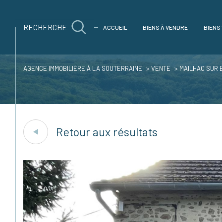
RECHERCHE
ACCUEIL
BIENS À VENDRE
BIENS
AGENCE IMMOBILIÈRE À LA SOUTERRAINE
VENTE
MAILHAC SUR 
Acheter
Est
1
TYPE DE BIEN
de l'ancien
Retour aux résultats
Maison
87160 - Mailhac-sur-Be