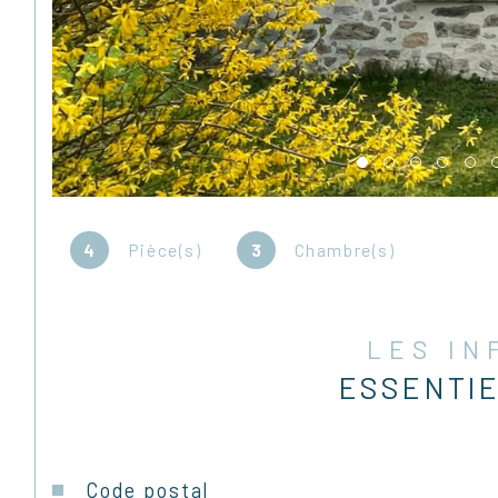
4
Pièce(s)
3
Chambre(s)
LES I
ESSENTI
Caractéristiques
Valeurs
Code postal