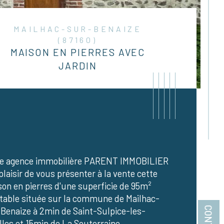
MAILHAC-SUR-BENAIZE
(87160)
MAISON EN PIERRES AVEC
JARDIN
re agence immobilière PARENT IMMOBILIER 
 plaisir de vous présenter à la vente cette 
on en pierres d'une superficie de 95m² 
table située sur la commune de Mailhac-
Benaize à 2min de Saint-Sulpice-les-
istiques
Valeurs
bre de pièces
lles et 15min de La Souterraine.