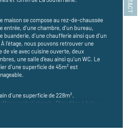
CONTACT
ge
e maison se compose au rez-de-chaussée 
e entrée, d'une chambre, d'un bureau, 
de salle d'eau
e buanderie, d'une chaufferie ainsi que d'un 
À l'étage, nous pouvons retrouver une 
e de chauffage
e de vie avec cuisine ouverte, deux 
bres, une salle d'eau ainsi qu'un WC. Le 
ier d'une superficie de 45m² est 
nageable.
ain d’une superficie de 228m².
ffage central récent : Chaudière à bois.
tres en double vitrage PVC.
axe foncière est de 209€.
oiture en tuiles a été entièrement refaite.