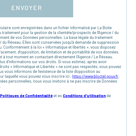
ENVOYER
mulaire sont enregistrées dans un fichier informatisé par La Boite
raitement pour la gestion de la clientèle/prospects de l'Agence / du
ement de vos Données personnelles. La base légale du traitement
nce / du Réseau. Elles sont conservées jusqu'à demande de suppression
u. Conformément à la loi « informatique et libertés », vous disposez
ffacement, d’opposition, de limitation et de portabilité de vos données.
t à tout moment en contactant directement l’Agence / Le Réseau.
us d’informations sur vos droits. Si vous estimez, après avoir
droits « Informatique et Libertés » ne sont pas respectés, vous pouvez
s vous informons de l’existence de la liste d'opposition au
r laquelle vous pouvez vous inscrire ici :
https://www.bloctel.gouv.fr
.
nées personnelles, nous vous invitons à ne pas inscrire de Données
.
Politiques de Confidentialité
et es
Conditions d'utilisation
de