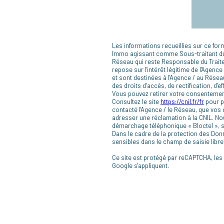
Les informations recueillies sur ce for
Immo agissant comme Sous-traitant du t
Réseau qui reste Responsable du Trait
repose sur l'intérêt légitime de l'Age
et sont destinées à l'Agence / au Résea
des droits d’accès, de rectification, d’e
Vous pouvez retirer votre consentemen
Consultez le site
https://cnil.fr/fr
pour pl
contacté l'Agence / le Réseau, que vos 
adresser une réclamation à la CNIL. Nou
démarchage téléphonique « Bloctel », su
Dans le cadre de la protection des Don
sensibles dans le champ de saisie libre
Ce site est protégé par reCAPTCHA, les
Google s'appliquent.