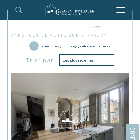
AGENCE IMMOBILIÈRE À LA SOUTERRAINE
VENTE
ST VAURY
ANNONCES DE VENTE SUR ST-VAURY
1
annonce(s) trouvée(s) selon vos critères
Trier par
Les plus récentes
CONTACT