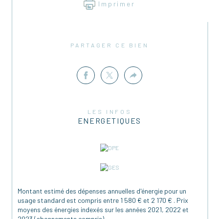
Imprimer
Extérieurs :
Terrain arboré de 
2584 m²
, agréable et paisible
PARTAGER CE BIEN
Environnement calme et verdoyant
Prestations :
LES INFOS
Fenêtres en 
double vitrage PVC
ENERGETIQUES
Ensemble offrant des 
prestations de qualité
Une excellente classification énergétique
Montant estimé des dépenses annuelles d'énergie pour un
usage standard est compris entre 1 580 € et 2 170 € . Prix
Les plus qui font la différence :
moyens des énergies indexés sur les années 2021, 2022 et
2023 (abonnements compris).