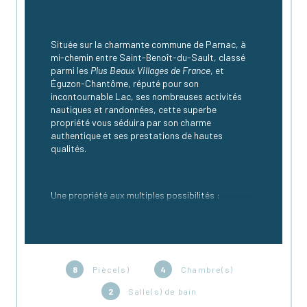
Située sur la charmante commune de Parnac, à 
mi-chemin entre Saint-Benoît-du-Sault, classé 
parmi les 
Plus Beaux Villages de France
, et 
Éguzon-Chantôme, réputé pour son 
incontournable Lac, ses nombreuses activités 
nautiques et randonnées, cette superbe 
propriété vous séduira par son charme 
authentique et ses prestations de hautes 
qualités.
Une propriété aux multiples possibilités :
Idéale pour une grande maison familiale, un 
projet avec maison d’habitation + gîte ainsi qu’un 
local rénové pour une activité professionnelle, 
cette propriété offre de nombreux atouts :
8
Pièce(s)
4
Chambre(s)
2
Salle(s) de bain
Une maison d’habitation spacieuse avec 