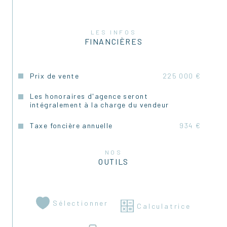
Charme de l’ancien avec 
pierres apparentes
 et 
poutres apparentes
LES INFOS
FINANCIÈRES
Une salle d’eau
Prix de vente
225 000 €
Un WC.
Les honoraires d'agence seront
intégralement à la charge du vendeur
À 
l’étage
 :
Taxe foncière annuelle
934 €
Quatre chambres
NOS
OUTILS
Deux salles de bain avec WC
Un WC indépendant
Sélectionner
Calculatrice