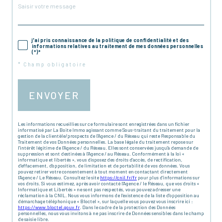
j'ai pris connaissance de la politique de confidentialité et des
informations relatives au traitement de mes données personnelles
(*)*
* Champ obligatoire
ENVOYER
Les informations recueillies sur ce formulaire sont enregistrées dans un fichier
informatisé par La Boite Immo agissant comme Sous-traitant du traitement pour la
gestion de la clientèle/prospects de l'Agence / du Réseau qui reste Responsable du
Traitement de vos Données personnelles. La base légale du traitement repose sur
l'intérêt légitime de l'Agence / du Réseau. Elles sont conservées jusqu'à demande de
suppression et sont destinées à l'Agence / au Réseau. Conformément à la loi «
informatique et libertés », vous disposez des droits d’accès, de rectification,
d’effacement, d’opposition, de limitation et de portabilité de vos données. Vous
pouvez retirer votre consentement à tout moment en contactant directement
l’Agence / Le Réseau. Consultez le site
https://cnil.fr/fr
pour plus d’informations sur
vos droits. Si vous estimez, après avoir contacté l'Agence / le Réseau, que vos droits «
Informatique et Libertés » ne sont pas respectés, vous pouvez adresser une
réclamation à la CNIL. Nous vous informons de l’existence de la liste d'opposition au
démarchage téléphonique « Bloctel », sur laquelle vous pouvez vous inscrire ici :
https://www.bloctel.gouv.fr
. Dans le cadre de la protection des Données
personnelles, nous vous invitons à ne pas inscrire de Données sensibles dans le champ
de saisie libre.