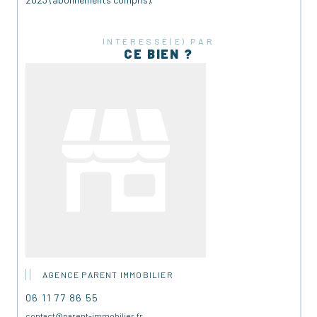
Situation idéale entre patrimoine et nature
Dépendances nombreuses et exploitables
Charme et authenticité préservés
INTÉRESSÉ(E) PAR
CE BIEN ?
Possibilité de projet mixte (habitation + activité) 
DPE : C
GES : A
Contactez votre agence immobilière locale :
PARENT IMMOBILIER
06 11 77 86 55
contact@parent-immobilier.fr
AGENCE PARENT IMMOBILIER
06 11 77 86 55
contact@parent-immobilier.fr