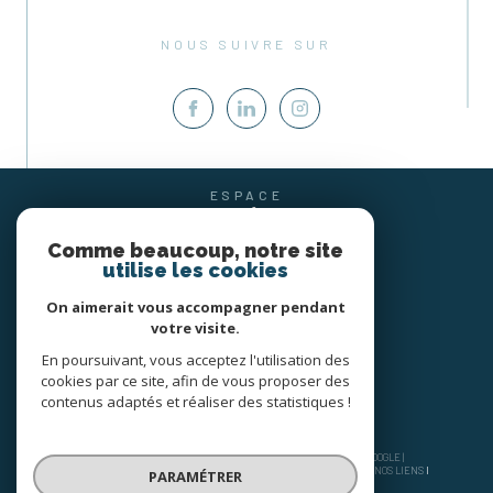
NOUS SUIVRE SUR
ESPACE
PROPRIÉTAIRE
SE CONNECTER
Comme beaucoup, notre site
utilise les cookies
On aimerait vous accompagner pendant
votre visite.
En poursuivant, vous acceptez l'utilisation des
cookies par ce site, afin de vous proposer des
contenus adaptés et réaliser des statistiques !
© 2026 | TOUS DROITS RÉSERVÉS | TRADUCTION POWERED BY GOOGLE |
NOS HONORAIRES
PLAN DU SITE
MENTIONS LÉGALES
ADMIN
NOS LIENS
PARAMÉTRER
POLITIQUE RGPD
COOKIES