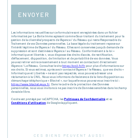
ENVOYER
Les informations recueillies sur ce formulaire sont enregistrées dans un fichier
informatisé par La Boite Immo agissant comme Sous-traitant du traitement pour la
gestion de la clientèle/prospects de l'Agence / du Réseau qui reste Responsable du
Traitement de vos Données personnelles. La base légale du traitement repose sur
l'intérêt légitime de l'Agence / du Réseau. Elles sont conservées jusqu'à demande de
suppression et sont destinées à l'Agence / au Réseau. Conformément à la loi «
informatique et libertés », vous disposez des droits d’accès, de rectification,
d’effacement, d’opposition, de limitation et de portabilité de vos données. Vous
pouvez retirer votre consentement à tout moment en contactant directement
l’Agence / Le Réseau. Consultez le site
https://cnil.fr/fr
pour plus d’informations sur
vos droits. Si vous estimez, après avoir contacté l'Agence / le Réseau, que vos droits «
Informatique et Libertés » ne sont pas respectés, vous pouvez adresser une
réclamation à la CNIL. Nous vous informons de l’existence de la liste d'opposition au
démarchage téléphonique « Bloctel », sur laquelle vous pouvez vous inscrire ici :
https://www.bloctel.gouv.fr
. Dans le cadre de la protection des Données
personnelles, nous vous invitons à ne pas inscrire de Données sensibles dans le champ
de saisie libre.
Ce site est protégé par reCAPTCHA, les
Politiques de Confidentialité
et es
Conditions d'utilisation
de Google s'appliquent.
CES BIENS PEUVENT AUSSI