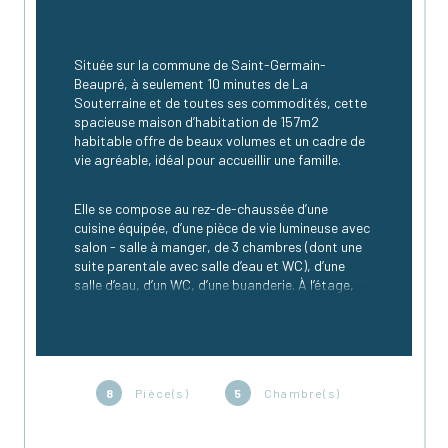
Située sur la commune de Saint-Germain-
Beaupré, à seulement 10 minutes de La 
Souterraine et de toutes ses commodités, cette 
spacieuse maison d’habitation de 157m2 
habitable offre de beaux volumes et un cadre de 
vie agréable, idéal pour accueillir une famille.
Elle se compose au rez-de-chaussée d’une 
cuisine équipée, d’une pièce de vie lumineuse avec 
salon - salle à manger, de 3 chambres (dont une 
suite parentale avec salle d’eau et WC), d’une 
salle d’eau, d’un WC, d’une buanderie. À l’étage, 
nous pouvons retrouver 2 grandes chambres, 
une salle d’eau moderne et un WC.
Vous trouverez également une belle cave voûtée, 
un garage double, et un hangar à bois.
8
Pièce(s)
5
Chambre(s)
Le tout est implanté sur un terrain plat et 